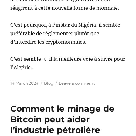
réagiront à cette nouvelle forme de monnaie.
C’est pourquoi, à l’instar du Nigéria, il semble
préférable de réglementer plutôt que
d’interdire les cryptomonnaies.
C’est semble-t-il la meilleure voie à suivre pour
l’Algérie…
Posted
Categories
on
14 March 2024
Blog
Leave a comment
on
Pourquoi
certains
pays
Comment le minage de
ont
interdit
Bitcoin peut aider
les
l’industrie pétrolière
cryptomonnaies
?